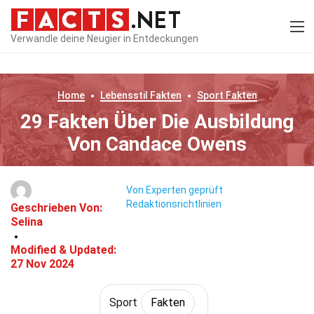
Verwandle deine Neugier in Entdeckungen
Home
Lebensstil
Fakten
Sport
Fakten
29 Fakten Über Die Ausbildung
Von Candace Owens
Von Experten geprüft
Redaktionsrichtlinien
Geschrieben Von:
Selina
Modified & Updated:
27 Nov 2024
Sport
Fakten