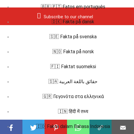
🇧🇷 🇵🇹 Fatos em português
Subscribe to our channel
🇩🇰 Fakta på dansk
🇸🇪 Fakta på svenska
🇳🇴 Fakta på norsk
🇫🇮 Faktat suomeksi
🇸🇦 حقائق باللغة العربية
🇬🇷 Γεγονότα στα ελληνικά
🇮🇳 हिंदी में तथ्य
🇮🇩 Fakta dalam Bahasa Indonesia