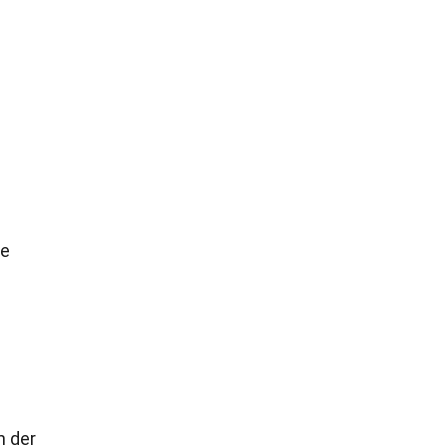
ne
n der