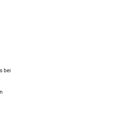
s bei
en