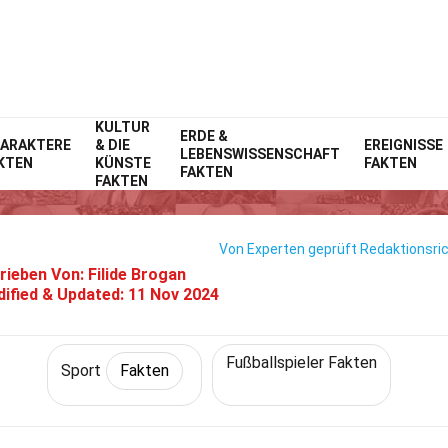
KULTUR
Home
ERDE &
Lebensstil
Fakten
ARAKTERE
& DIE
EREIGNISSE
LEBENSWISSENSCHAFT
KTEN
KÜNSTE
FAKTEN
30 Fakten Über Jamal Musiala
FAKTEN
FAKTEN
Von Experten geprüft
Redaktionsric
rieben Von:
Filide Brogan
ified & Updated:
11 Nov 2024
Fußballspieler Fakten
Sport
Fakten