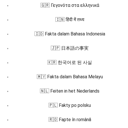
🇬🇷 Γεγονότα στα ελληνικά
🇮🇳 हिंदी में तथ्य
🇮🇩 Fakta dalam Bahasa Indonesia
🇯🇵 日本語の事実
🇰🇷 한국어로 된 사실
🇲🇾 Fakta dalam Bahasa Melayu
🇳🇱 Feiten in het Nederlands
🇵🇱 Fakty po polsku
🇷🇴 Fapte în română