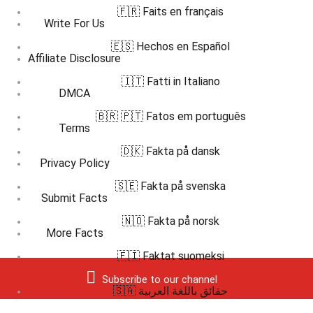
🇫🇷 Faits en français
Write For Us
🇪🇸 Hechos en Español
Affiliate Disclosure
🇮🇹 Fatti in Italiano
DMCA
🇧🇷 🇵🇹 Fatos em português
Terms
🇩🇰 Fakta på dansk
Privacy Policy
🇸🇪 Fakta på svenska
Submit Facts
🇳🇴 Fakta på norsk
More Facts
🇫🇮 Faktat suomeksi
Subscribe to our channel
🇸🇦 حقائق باللغة العربية