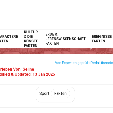
KULTUR
Home
Lebensstil
ERDE &
Fakten
Sport
Fakten
ARAKTERE
& DIE
EREIGNISSE
LEBENSWISSENSCHAFT
KTEN
KÜNSTE
FAKTEN
33 Fakten Über Cutter Dykstra
FAKTEN
FAKTEN
Von Experten geprüft
Redaktionsric
rieben Von:
Selina
ified & Updated:
13 Jan 2025
Sport
Fakten