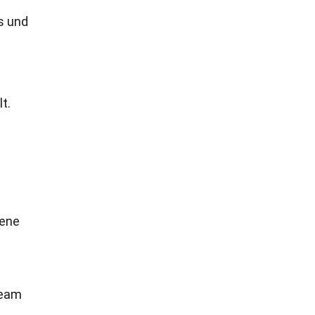
s und
t.
dene
Team