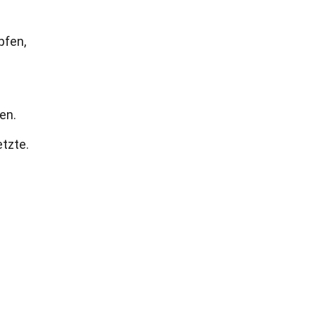
pfen,
en.
etzte.