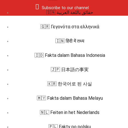
Subscribe to our channel
🇸🇦 حقائق باللغة العربية
🇬🇷 Γεγονότα στα ελληνικά
🇮🇳 हिंदी में तथ्य
🇮🇩 Fakta dalam Bahasa Indonesia
🇯🇵 日本語の事実
🇰🇷 한국어로 된 사실
🇲🇾 Fakta dalam Bahasa Melayu
🇳🇱 Feiten in het Nederlands
🇵🇱 Fakty po polsku