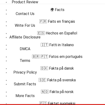
Product Review
🌍 Facts
Contact Us
🇫🇷 Faits en français
Write For Us
🇪🇸 Hechos en Español
Affiliate Disclosure
🇮🇹 Fatti in Italiano
DMCA
🇧🇷 🇵🇹 Fatos em português
Terms
🇩🇰 Fakta på dansk
Privacy Policy
🇸🇪 Fakta på svenska
Submit Facts
🇳🇴 Fakta på norsk
More Facts
🇫🇮 Faktat suomeksi