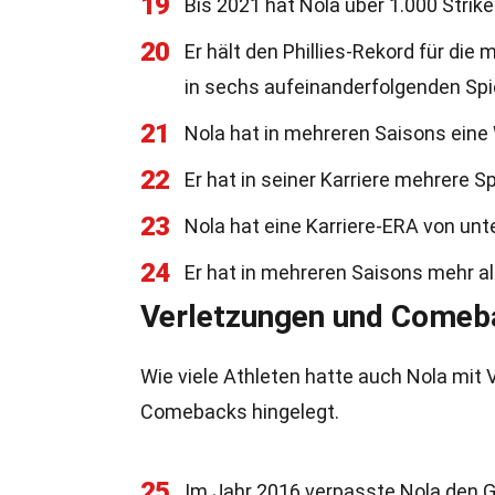
19
Bis 2021 hat Nola über 1.000 Strike
20
Er hält den Phillies-Rekord für die
in sechs aufeinanderfolgenden Spi
21
Nola hat in mehreren Saisons eine W
22
Er hat in seiner Karriere mehrere S
23
Nola hat eine Karriere-ERA von unte
24
Er hat in mehreren Saisons mehr al
Verletzungen und Comeb
Wie viele Athleten hatte auch Nola mit
Comebacks hingelegt.
25
Im Jahr 2016 verpasste Nola den Gr