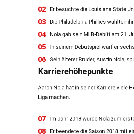
02
Er besuchte die Louisiana State Uni
03
Die Philadelphia Phillies wählten i
04
Nola gab sein MLB-Debüt am 21. Ju
05
In seinem Debütspiel warf er sechs 
06
Sein älterer Bruder, Austin Nola, sp
Karrierehöhepunkte
Aaron Nola hat in seiner Karriere viele 
Liga machen.
07
Im Jahr 2018 wurde Nola zum erste
08
Er beendete die Saison 2018 mit e