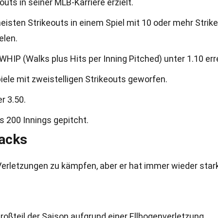
outs in seiner MLB-Karriere erzielt.
 meisten Strikeouts in einem Spiel mit 10 oder mehr Strik
elen.
HIP (Walks plus Hits per Inning Pitched) unter 1.10 err
piele mit zweistelligen Strikeouts geworfen.
r 3.50.
s 200 Innings gepitcht.
acks
 Verletzungen zu kämpfen, aber er hat immer wieder star
oßteil der Saison aufgrund einer Ellbogenverletzung.