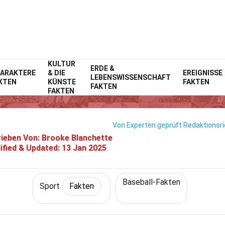
KULTUR
Home
Lebensstil
ERDE &
Fakten
Sport
Fakten
ARAKTERE
& DIE
EREIGNISSE
LEBENSWISSENSCHAFT
KTEN
KÜNSTE
FAKTEN
40 Fakten Über Aaron Nola
FAKTEN
FAKTEN
Von Experten geprüft
Redaktionsri
ieben Von:
Brooke Blanchette
ified & Updated:
13 Jan 2025
Baseball-Fakten
Sport
Fakten