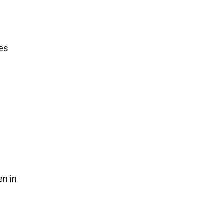
hes
en in