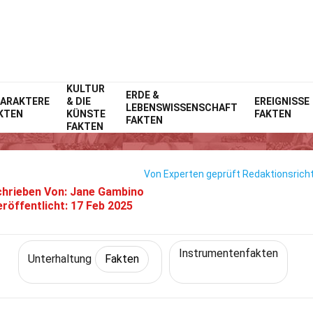
KULTUR
Home
Lebensstil
ERDE &
Fakten
Unterhaltung
Fakten
ARAKTERE
& DIE
EREIGNISSE
LEBENSWISSENSCHAFT
KTEN
KÜNSTE
FAKTEN
29 Fakten Über Mandoline
FAKTEN
FAKTEN
Von Experten geprüft
Redaktionsricht
hrieben Von:
Jane Gambino
eröffentlicht:
17 Feb 2025
Instrumentenfakten
Unterhaltung
Fakten