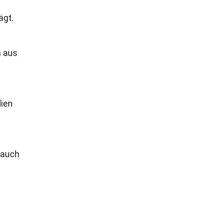
ägt.
n aus
dien
n auch