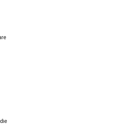
are
die