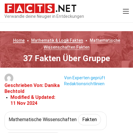
Verwandle deine Neugier in Entdeckungen
Home
Mathematik & Logik
Fakten
Mathematische
Wissenschaften
Fakten
37 Fakten Über Gruppe
Von Experten geprüft
Redaktionsrichtlinien
Geschrieben Von:
Danika
Bechtold
Modified & Updated:
11 Nov 2024
Mathematische Wissenschaften
Fakten