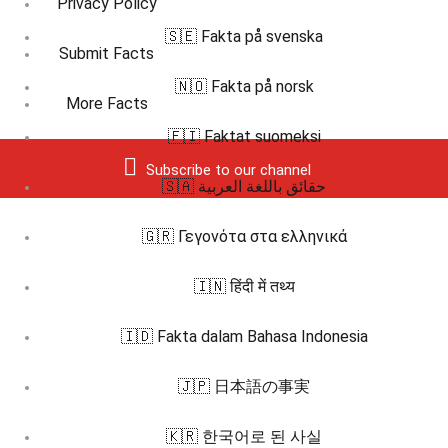
Privacy Policy
🇸🇪 Fakta på svenska
Submit Facts
🇳🇴 Fakta på norsk
More Facts
🇫🇮 Faktat suomeksi
Subscribe to our channel
🇸🇦 حقائق باللغة العربية
🇬🇷 Γεγονότα στα ελληνικά
🇮🇳 हिंदी में तथ्य
🇮🇩 Fakta dalam Bahasa Indonesia
🇯🇵 日本語の事実
🇰🇷 한국어로 된 사실