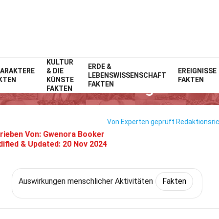
KULTUR
enschliche Aktivitäten
Fakten
ERDE &
Auswirkungen menschlicher Aktivit
ARAKTERE
& DIE
EREIGNISSE
LEBENSWISSENSCHAFT
KTEN
KÜNSTE
FAKTEN
37 Fakten Über Vegetation
FAKTEN
FAKTEN
Von Experten geprüft
Redaktionsric
rieben Von:
Gwenora Booker
ified & Updated:
20 Nov 2024
Auswirkungen menschlicher Aktivitäten
Fakten