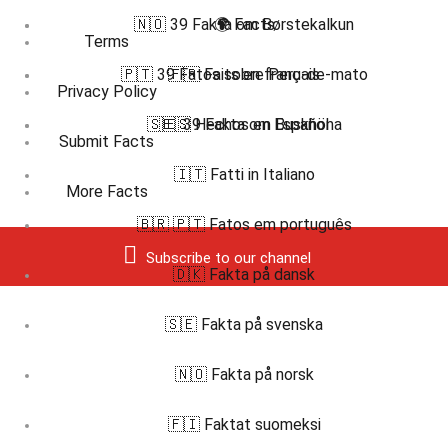
🇳🇴 39 Fakta om Børstekalkun
🌍 Facts
Terms
🇵🇹 39 Fatos sobre Peru-de-mato
🇫🇷 Faits en français
Privacy Policy
🇸🇪 39 Fakta om Buskhöna
🇪🇸 Hechos en Español
Submit Facts
🇮🇹 Fatti in Italiano
More Facts
🇧🇷 🇵🇹 Fatos em português
Subscribe to our channel
🇩🇰 Fakta på dansk
🇸🇪 Fakta på svenska
🇳🇴 Fakta på norsk
🇫🇮 Faktat suomeksi