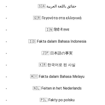
🇸🇦 حقائق باللغة العربية
🇬🇷 Γεγονότα στα ελληνικά
🇮🇳 हिंदी में तथ्य
🇮🇩 Fakta dalam Bahasa Indonesia
🇯🇵 日本語の事実
🇰🇷 한국어로 된 사실
🇲🇾 Fakta dalam Bahasa Melayu
🇳🇱 Feiten in het Nederlands
🇵🇱 Fakty po polsku