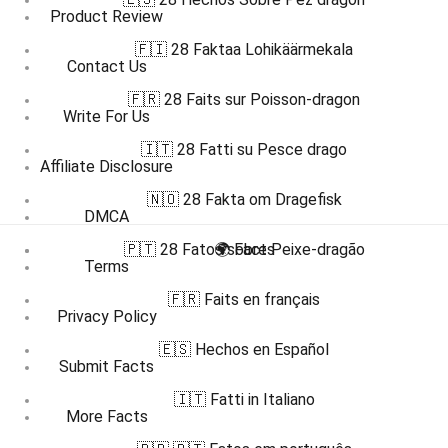
Product Review
🇫🇮 28 Faktaa Lohikäärmekala
Contact Us
🇫🇷 28 Faits sur Poisson-dragon
Write For Us
🇮🇹 28 Fatti su Pesce drago
Affiliate Disclosure
🇳🇴 28 Fakta om Dragefisk
DMCA
🇵🇹 28 Fatos sobre Peixe-dragão
🌍 Facts
Terms
🇫🇷 Faits en français
Privacy Policy
🇪🇸 Hechos en Español
Submit Facts
🇮🇹 Fatti in Italiano
More Facts