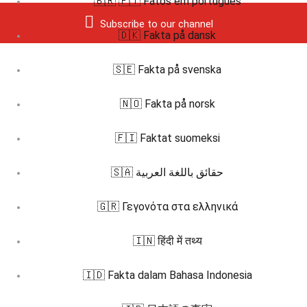
🇧🇷 🇵🇹 Fatos em português
Subscribe to our channel
🇩🇰 Fakta på dansk
🇸🇪 Fakta på svenska
🇳🇴 Fakta på norsk
🇫🇮 Faktat suomeksi
🇸🇦 حقائق باللغة العربية
🇬🇷 Γεγονότα στα ελληνικά
🇮🇳 हिंदी में तथ्य
🇮🇩 Fakta dalam Bahasa Indonesia