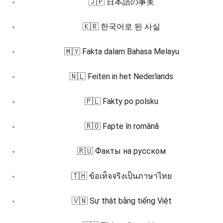
🇯🇵 日本語の事実
🇰🇷 한국어로 된 사실
🇲🇾 Fakta dalam Bahasa Melayu
🇳🇱 Feiten in het Nederlands
🇵🇱 Fakty po polsku
🇷🇴 Fapte în română
🇷🇺 Факты на русском
🇹🇭 ข้อเท็จจริงเป็นภาษาไทย
🇻🇳 Sự thật bằng tiếng Việt