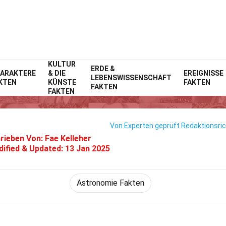
KULTUR
Home
ERDE &
Natur
Fakten
ARAKTERE
& DIE
EREIGNISSE
LEBENSWISSENSCHAFT
KTEN
KÜNSTE
FAKTEN
18 Fakten Über Das Südlicht
FAKTEN
FAKTEN
Von Experten geprüft
Redaktionsric
rieben Von:
Fae Kelleher
ified & Updated:
13 Jan 2025
Astronomie Fakten