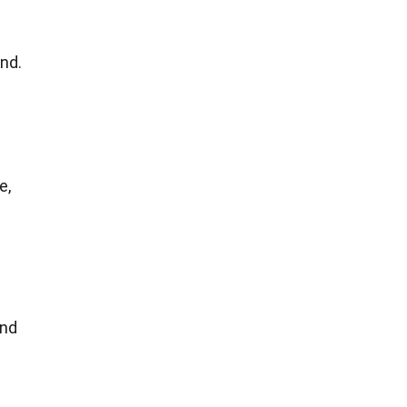
nd.
e,
ind