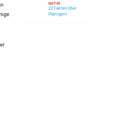
NATUR
in
22 Fakten Über
nige
Plantgem
er