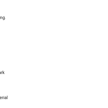
ng.
ark
rial