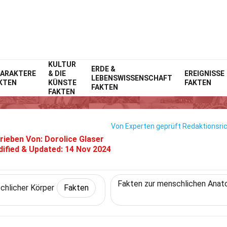
KULTUR
Home
Natur
Fakten
ERDE &
Menschlicher Körper
Fakten
ARAKTERE
& DIE
EREIGNISSE
LEBENSWISSENSCHAFT
KTEN
KÜNSTE
FAKTEN
26 Fakten Über Blinddarm
FAKTEN
FAKTEN
Von Experten geprüft
Redaktionsric
rieben Von:
Dorolice Glaser
ified & Updated:
14 Nov 2024
Fakten zur menschlichen Anat
hlicher Körper
Fakten