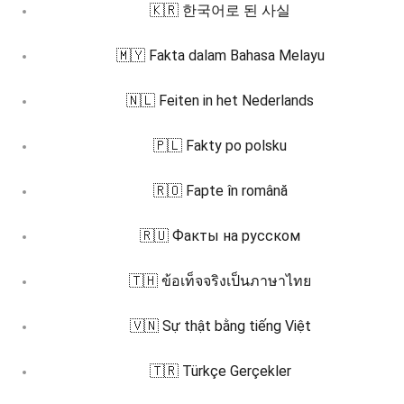
🇰🇷 한국어로 된 사실
🇲🇾 Fakta dalam Bahasa Melayu
🇳🇱 Feiten in het Nederlands
🇵🇱 Fakty po polsku
🇷🇴 Fapte în română
🇷🇺 Факты на русском
🇹🇭 ข้อเท็จจริงเป็นภาษาไทย
🇻🇳 Sự thật bằng tiếng Việt
🇹🇷 Türkçe Gerçekler