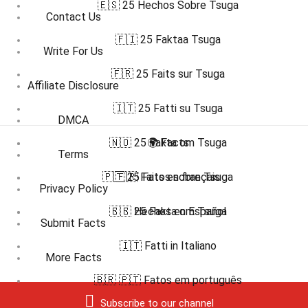
🇪🇸 25 Hechos Sobre Tsuga
Contact Us
🇫🇮 25 Faktaa Tsuga
Write For Us
🇫🇷 25 Faits sur Tsuga
Affiliate Disclosure
🇮🇹 25 Fatti su Tsuga
DMCA
🇳🇴 25 Fakta om Tsuga
🌍 Facts
Terms
🇵🇹 25 Fatos sobre Tsuga
🇫🇷 Faits en français
Privacy Policy
🇸🇪 25 Fakta om Tsuga
🇪🇸 Hechos en Español
Submit Facts
🇮🇹 Fatti in Italiano
More Facts
🇧🇷 🇵🇹 Fatos em português
Subscribe to our channel