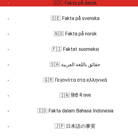
🇩🇰 Fakta på dansk
🇸🇪 Fakta på svenska
🇳🇴 Fakta på norsk
🇫🇮 Faktat suomeksi
🇸🇦 حقائق باللغة العربية
🇬🇷 Γεγονότα στα ελληνικά
🇮🇳 हिंदी में तथ्य
🇮🇩 Fakta dalam Bahasa Indonesia
🇯🇵 日本語の事実