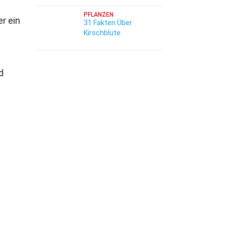
PFLANZEN
r ein
31 Fakten Über
Kirschblüte
d