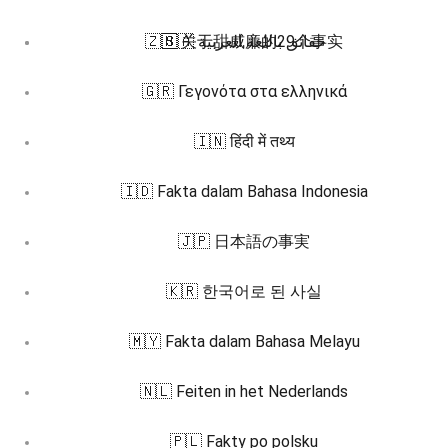
🇿🇭 关于甜威廉的29个事实
🇸🇦 حقائق باللغة العربية
🇬🇷 Γεγονότα στα ελληνικά
🇮🇳 हिंदी में तथ्य
🇮🇩 Fakta dalam Bahasa Indonesia
🇯🇵 日本語の事実
🇰🇷 한국어로 된 사실
🇲🇾 Fakta dalam Bahasa Melayu
🇳🇱 Feiten in het Nederlands
🇵🇱 Fakty po polsku