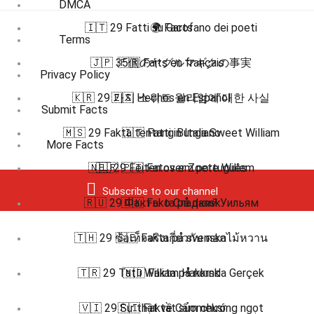
DMCA
🇮🇹 29 Fatti su Garofano dei poeti
🌍 Facts
Terms
🇯🇵 35個のヤグルマギクの事実
🇫🇷 Faits en français
Privacy Policy
🇰🇷 29 가지 스위트 윌리엄에 대한 사실
🇪🇸 Hechos en Español
Submit Facts
🇲🇸 29 Fakta tentang Bunga Sweet William
🇮🇹 Fatti in Italiano
More Facts
🇳🇱 29 Feiten over Zoete Willem
🇧🇷 🇵🇹 Fatos em português
Subscribe to our channel
🇷🇺 29 Факты о Сладкий Уильям
🇩🇰 Fakta på dansk
🇹🇭 29 ข้อเท็จจริงเกี่ยวกับ ดอกไม้หวาน
🇸🇪 Fakta på svenska
🇹🇷 29 Tatlı William Hakkında Gerçek
🇳🇴 Fakta på norsk
🇻🇮 29 Sự thật về Cẩm chướng ngọt
🇫🇮 Faktat suomeksi