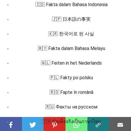
🇮🇩 Fakta dalam Bahasa Indonesia
🇯🇵 日本語の事実
🇰🇷 한국어로 된 사실
🇲🇾 Fakta dalam Bahasa Melayu
🇳🇱 Feiten in het Nederlands
🇵🇱 Fakty po polsku
🇷🇴 Fapte în română
🇷🇺 Факты на русском
🇹🇭 ข้อเท็จจริงเป็นภาษาไทย