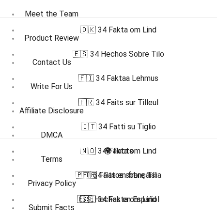
Meet the Team
🇩🇰 34 Fakta om Lind
Product Review
🇪🇸 34 Hechos Sobre Tilo
Contact Us
🇫🇮 34 Faktaa Lehmus
Write For Us
🇫🇷 34 Faits sur Tilleul
Affiliate Disclosure
🇮🇹 34 Fatti su Tiglio
DMCA
🇳🇴 34 Fakta om Lind
🌍 Facts
Terms
🇵🇹 34 Fatos sobre Tília
🇫🇷 Faits en français
Privacy Policy
🇪🇸 Hechos en Español
🇸🇪 34 Fakta om Lind
Submit Facts