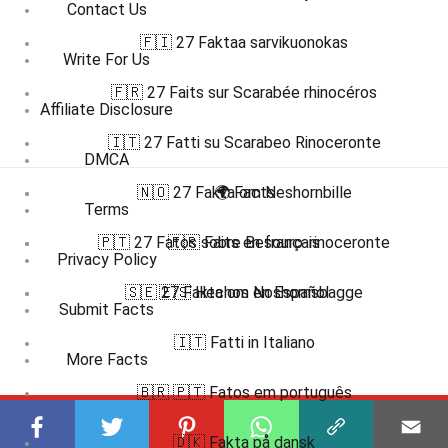
Contact Us
🇫🇮 27 Faktaa sarvikuonokas
Write For Us
🇫🇷 27 Faits sur Scarabée rhinocéros
Affiliate Disclosure
🇮🇹 27 Fatti su Scarabeo Rinoceronte
DMCA
🇳🇴 27 Fakta om Neshornbille
🌍 Facts
Terms
🇵🇹 27 Fatos sobre Besouro-rinoceronte
🇫🇷 Faits en français
Privacy Policy
🇸🇪 27 Fakta om Noshornsbagge
🇪🇸 Hechos en Español
Submit Facts
🇮🇹 Fatti in Italiano
More Facts
🇧🇷 🇵🇹 Fatos em português
Subscribe to our channel
🇩🇰 Fakta på dansk