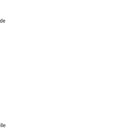
ede
lle