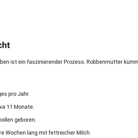
cht
bben ist ein faszinierender Prozess. Robbenmütter küm
es pro Jahr.
twa 11 Monate.
ollen geboren.
e Wochen lang mit fettreicher Milch.