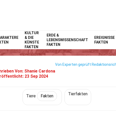
KULTUR
Home
Natur
ERDE &
Fakten
Tiere
Fakten
ARAKTERE
& DIE
EREIGNISSE
LEBENSWISSENSCHAFT
KTEN
KÜNSTE
FAKTEN
27 Fakten Über Robbe
FAKTEN
FAKTEN
Von Experten geprüft
Redaktionsrich
hrieben Von:
Shanie Cardona
röffentlicht:
23 Sep 2024
Tierfakten
Tiere
Fakten