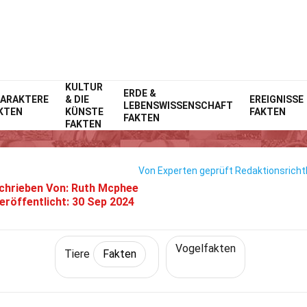
KULTUR
Home
Natur
ERDE &
Fakten
Tiere
Fakten
ARAKTERE
& DIE
EREIGNISSE
LEBENSWISSENSCHAFT
KTEN
KÜNSTE
FAKTEN
0 Fakten Über Rotschwanzbuss
FAKTEN
FAKTEN
Von Experten geprüft
Redaktionsrichtl
chrieben Von:
Ruth Mcphee
eröffentlicht:
30 Sep 2024
Vogelfakten
Tiere
Fakten