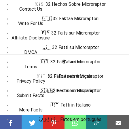
🇪🇸 32 Hechos Sobre Microraptor
Contact Us
🇫🇮 32 Faktaa Mikroraptori
Write For Us
🇫🇷 32 Faits sur Microraptor
Affiliate Disclosure
🇮🇹 32 Fatti su Microraptor
DMCA
🇳🇴 32 Fakta om Microraptor
🌍 Facts
Terms
🇵🇹 32 Fatos sobre Microraptor
🇫🇷 Faits en français
Privacy Policy
🇸🇪 32 Fakta om Microraptor
🇪🇸 Hechos en Español
Submit Facts
🇮🇹 Fatti in Italiano
More Facts
🇧🇷 🇵🇹 Fatos em português