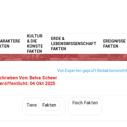
KULTUR
Home
Natur
ERDE &
Fakten
Tiere
Fakten
ARAKTERE
& DIE
EREIGNISSE
LEBENSWISSENSCHAFT
KTEN
KÜNSTE
FAKTEN
33 Fakten Über Mantarochen
FAKTEN
FAKTEN
Von Experten geprüft
Redaktionsrichtl
chrieben Von:
Belva Scheer
eröffentlicht:
04 Okt 2025
Fisch Fakten
Tiere
Fakten