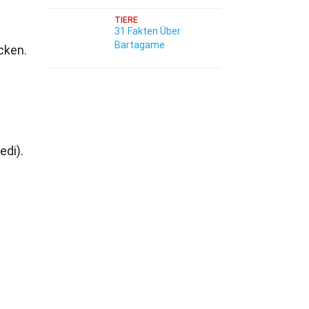
TIERE
31 Fakten Über
Bartagame
cken.
edi).