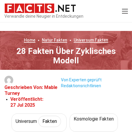
Verwandle deine Neugier in Entdeckungen
Home
Natur
Fakten
Universum
Fakten
28 Fakten Über Zyklisches
Modell
Von Experten geprüft
Redaktionsrichtlinien
Geschrieben Von:
Mable
Turney
Veröffentlicht:
27 Jul 2025
Kosmologie Fakten
Universum
Fakten