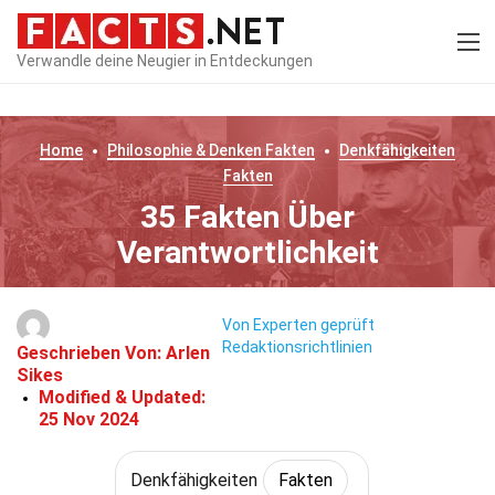
Verwandle deine Neugier in Entdeckungen
Home
Philosophie & Denken
Fakten
Denkfähigkeiten
Fakten
35 Fakten Über
Verantwortlichkeit
Von Experten geprüft
Redaktionsrichtlinien
Geschrieben Von:
Arlen
Sikes
Modified & Updated:
25 Nov 2024
Denkfähigkeiten
Fakten