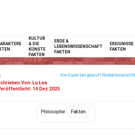
KULTUR
Home
Philosophie & Denken
ERDE &
Fakten
Philosophie
Fakten
ARAKTERE
& DIE
EREIGNISSE
LEBENSWISSENSCHAFT
KTEN
KÜNSTE
FAKTEN
29 Fakten Über Sufismus
FAKTEN
FAKTEN
Von Experten geprüft
Redaktionsrichtl
chrieben Von:
Lu Lea
eröffentlicht:
14 Dez 2025
Philosophie
Fakten