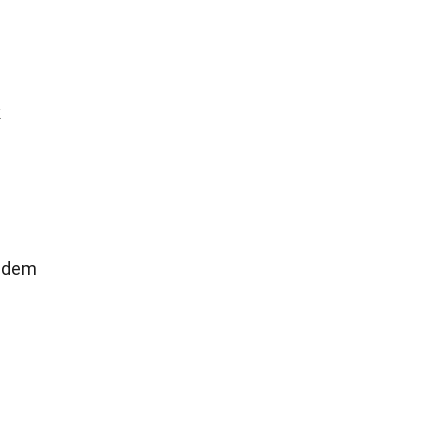
k
t dem