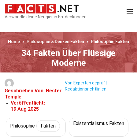
Verwandle deine Neugier in Entdeckungen
Home
Philosophie & Denken
Fakten
Philosophie
Fakten
34 Fakten Über Flüssige
Moderne
Von Experten geprüft
Redaktionsrichtlinien
Geschrieben Von:
Hester
Temple
Veröffentlicht:
19 Aug 2025
Existentialismus Fakten
Philosophie
Fakten