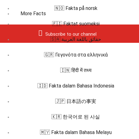
🇳🇴 Fakta på norsk
More Facts
🇫🇮 Faktat suomeksi
Subscribe to our channel
🇸🇦 حقائق باللغة العربية
🇬🇷 Γεγονότα στα ελληνικά
🇮🇳 हिंदी में तथ्य
🇮🇩 Fakta dalam Bahasa Indonesia
🇯🇵 日本語の事実
🇰🇷 한국어로 된 사실
🇲🇾 Fakta dalam Bahasa Melayu