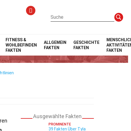
FITNESS &
MENSCHLIC
ALLGEMEIN
GESCHICHTE
WOHLBEFINDEN
AKTIVITÄTE
FAKTEN
FAKTEN
FAKTEN
FAKTEN
htlinien
Ausgewählte Fakten
hren
PROMINENTE
39 Fakten Über Tyla
n.