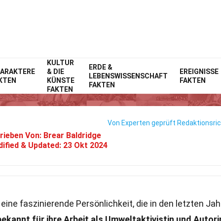
KULTUR
Home
ERDE &
Prominente
Fakten
ARAKTERE
& DIE
EREIGNISSE
LEBENSWISSENSCHAFT
KTEN
KÜNSTE
FAKTEN
13 Fakten Über Sarah Becker
FAKTEN
FAKTEN
Von Experten geprüft
Redaktionsric
rieben Von:
Brear Baldridge
ified & Updated:
23 Okt 2024
eine faszinierende Persönlichkeit, die in den letzten Ja
 bekannt für ihre Arbeit als Umweltaktivistin und Autori