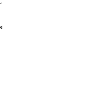
al
ei