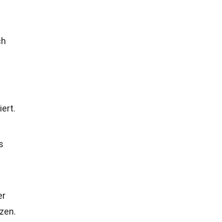
ch
ert.
s
er
zen.