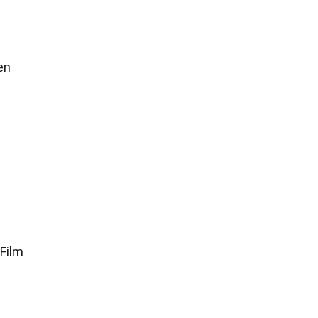
en
 Film