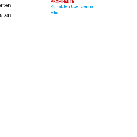
PROMINENTE
erten
40 Fakten Über Jenna
Ellis
ieten