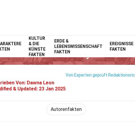
KULTUR
Home
ERDE &
Prominente
Fakten
ARAKTERE
& DIE
EREIGNISSE
LEBENSWISSENSCHAFT
KTEN
KÜNSTE
FAKTEN
15 Fakten Über Ilyon Woo
FAKTEN
FAKTEN
Von Experten geprüft
Redaktionsric
rieben Von:
Dawna Leon
ified & Updated:
23 Jan 2025
Autorenfakten