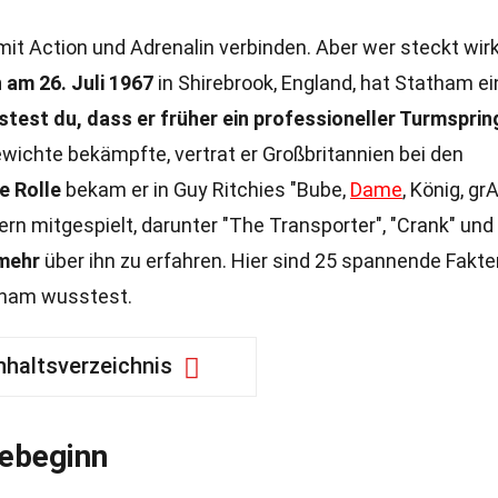
mit Action und Adrenalin verbinden. Aber wer steckt wirk
am 26. Juli 1967
in Shirebrook, England, hat Statham ei
test du, dass er früher ein professioneller Turmsprin
ichte bekämpfte, vertrat er Großbritannien bei den
e Rolle
bekam er in Guy Ritchies "Bube,
Dame
, König, gr
ern mitgespielt, darunter "The Transporter", "Crank" und
 mehr
über ihn zu erfahren. Hier sind 25 spannende Fakten
atham wusstest.
nhaltsverzeichnis
rebeginn