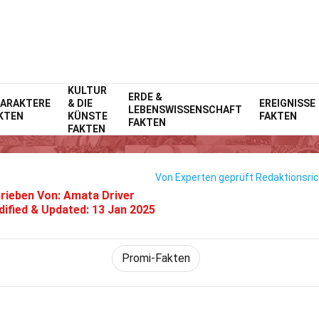
KULTUR
Home
ERDE &
Prominente
Fakten
ARAKTERE
& DIE
EREIGNISSE
LEBENSWISSENSCHAFT
KTEN
KÜNSTE
FAKTEN
25 Fakten Über Jason Statham
FAKTEN
FAKTEN
Von Experten geprüft
Redaktionsric
rieben Von:
Amata Driver
ified & Updated:
13 Jan 2025
Promi-Fakten