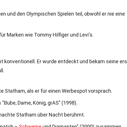
n und den Olympischen Spielen teil, obwohl er nie eine
ür Marken wie Tommy Hilfiger und Levi's.
 konventionell. Er wurde entdeckt und bekam seine ers
l.
e Statham, als er für einen Werbespot vorsprach.
s "Bube, Dame, König, grAS" (1998).
d machte Statham über Nacht berühmt.
"Snatch –
Schweine
und Diamanten" (2000) zusammen.