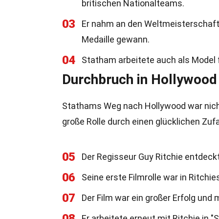
britischen Nationalteams.
03
Er nahm an den Weltmeisterschafte
Medaille gewann.
04
Statham arbeitete auch als Model f
Durchbruch in Hollywood
Stathams Weg nach Hollywood war nicht
große Rolle durch einen glücklichen Zufal
05
Der Regisseur Guy Ritchie entdeckt
06
Seine erste Filmrolle war in Ritchie
07
Der Film war ein großer Erfolg un
08
Er arbeitete erneut mit Ritchie in 