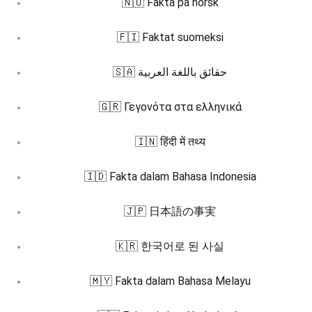
🇳🇴 Fakta på norsk
🇫🇮 Faktat suomeksi
🇸🇦 حقائق باللغة العربية
🇬🇷 Γεγονότα στα ελληνικά
🇮🇳 हिंदी में तथ्य
🇮🇩 Fakta dalam Bahasa Indonesia
🇯🇵 日本語の事実
🇰🇷 한국어로 된 사실
🇲🇾 Fakta dalam Bahasa Melayu