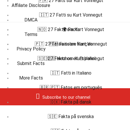
🇫🇷 27 Faits sur Kurt Vonnegut
Affiliate Disclosure
🇮🇹 27 Fatti su Kurt Vonnegut
DMCA
🇳🇴 27 Fakta om Kurt Vonnegut
🌍 Facts
Terms
🇵🇹 27 Fatos sobre Kurt Vonnegut
🇫🇷 Faits en français
Privacy Policy
🇸🇪 27 Fakta om Kurt Vonnegut
🇪🇸 Hechos en Español
Submit Facts
🇮🇹 Fatti in Italiano
More Facts
🇧🇷 🇵🇹 Fatos em português
Subscribe to our channel
🇩🇰 Fakta på dansk
🇸🇪 Fakta på svenska