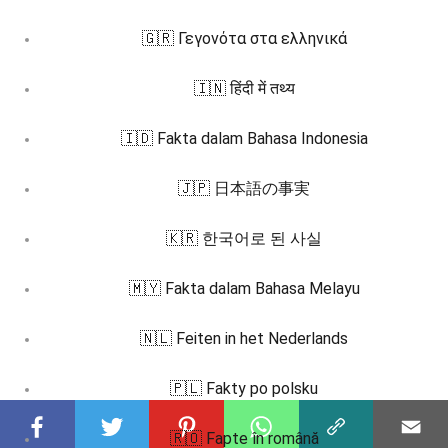
🇬🇷 Γεγονότα στα ελληνικά
🇮🇳 हिंदी में तथ्य
🇮🇩 Fakta dalam Bahasa Indonesia
🇯🇵 日本語の事実
🇰🇷 한국어로 된 사실
🇲🇾 Fakta dalam Bahasa Melayu
🇳🇱 Feiten in het Nederlands
🇵🇱 Fakty po polsku
🇷🇴 Fapte în română