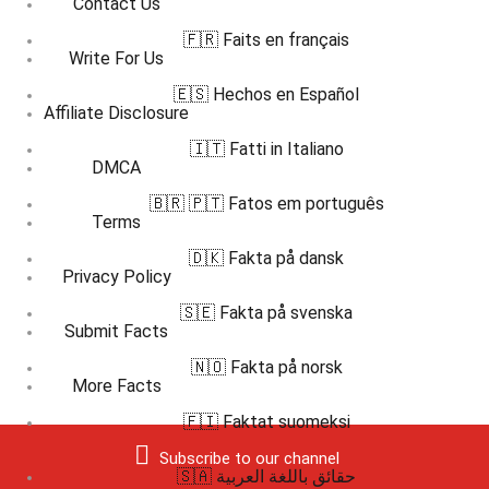
Contact Us
🇫🇷 Faits en français
Write For Us
🇪🇸 Hechos en Español
Affiliate Disclosure
🇮🇹 Fatti in Italiano
DMCA
🇧🇷 🇵🇹 Fatos em português
Terms
🇩🇰 Fakta på dansk
Privacy Policy
🇸🇪 Fakta på svenska
Submit Facts
🇳🇴 Fakta på norsk
More Facts
🇫🇮 Faktat suomeksi
Subscribe to our channel
🇸🇦 حقائق باللغة العربية