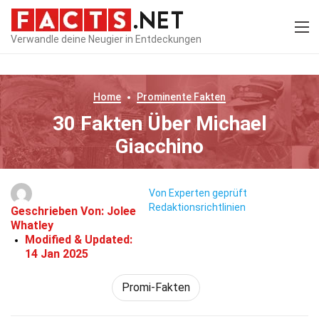
Verwandle deine Neugier in Entdeckungen
Home
Prominente
Fakten
30 Fakten Über Michael
Giacchino
Von Experten geprüft
Redaktionsrichtlinien
Geschrieben Von:
Jolee
Whatley
Modified & Updated:
14 Jan 2025
Promi-Fakten