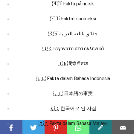
🇳🇴 Fakta på norsk
🇫🇮 Faktat suomeksi
🇸🇦 حقائق باللغة العربية
🇬🇷 Γεγονότα στα ελληνικά
🇮🇳 हिंदी में तथ्य
🇮🇩 Fakta dalam Bahasa Indonesia
🇯🇵 日本語の事実
🇰🇷 한국어로 된 사실
🇲🇾 Fakta dalam Bahasa Melayu