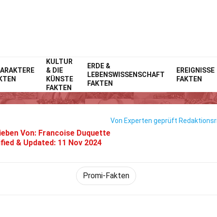
KULTUR
Home
ERDE &
Prominente
Fakten
ARAKTERE
& DIE
EREIGNISSE
LEBENSWISSENSCHAFT
KTEN
KÜNSTE
FAKTEN
30 Fakten Über Sheikha Mahra
FAKTEN
FAKTEN
Von Experten geprüft
Redaktionsri
ieben Von:
Francoise Duquette
fied & Updated:
11 Nov 2024
Promi-Fakten