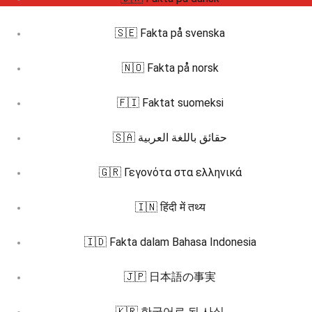
🇸🇪 Fakta på svenska
🇳🇴 Fakta på norsk
🇫🇮 Faktat suomeksi
🇸🇦 حقائق باللغة العربية
🇬🇷 Γεγονότα στα ελληνικά
🇮🇳 हिंदी में तथ्य
🇮🇩 Fakta dalam Bahasa Indonesia
🇯🇵 日本語の事実
🇰🇷 한국어로 된 사실