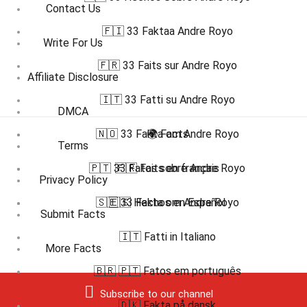
Contact Us
🇫🇮 33 Faktaa Andre Royo
Write For Us
🇫🇷 33 Faits sur Andre Royo
Affiliate Disclosure
🇮🇹 33 Fatti su Andre Royo
DMCA
🇳🇴 33 Fakta om Andre Royo
🌍 Facts
Terms
🇵🇹 33 Fatos sobre Andre Royo
🇫🇷 Faits en français
Privacy Policy
🇸🇪 33 Fakta om Andre Royo
🇪🇸 Hechos en Español
Submit Facts
🇮🇹 Fatti in Italiano
More Facts
🇧🇷 🇵🇹 Fatos em português
Subscribe to our channel
🇩🇰 Fakta på dansk