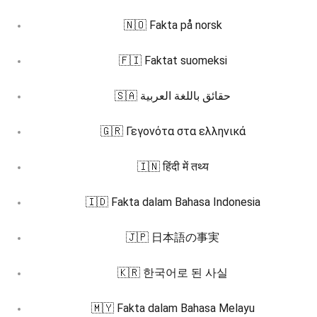
🇳🇴 Fakta på norsk
🇫🇮 Faktat suomeksi
🇸🇦 حقائق باللغة العربية
🇬🇷 Γεγονότα στα ελληνικά
🇮🇳 हिंदी में तथ्य
🇮🇩 Fakta dalam Bahasa Indonesia
🇯🇵 日本語の事実
🇰🇷 한국어로 된 사실
🇲🇾 Fakta dalam Bahasa Melayu