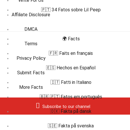
Write For Us
🇵🇹 34 Fatos sobre Lil Peep
Affiliate Disclosure
DMCA
🌍 Facts
Terms
🇫🇷 Faits en français
Privacy Policy
🇪🇸 Hechos en Español
Submit Facts
🇮🇹 Fatti in Italiano
More Facts
🇧🇷 🇵🇹 Fatos em português
Subscribe to our channel
🇩🇰 Fakta på dansk
🇸🇪 Fakta på svenska