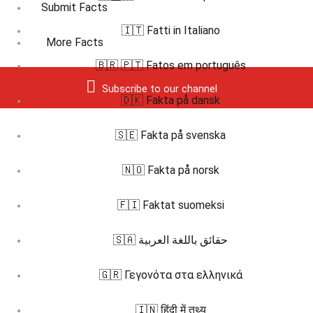
Submit Facts
🇮🇹 Fatti in Italiano
More Facts
🇧🇷 🇵🇹 Fatos em português
Subscribe to our channel
🇩🇰 Fakta på dansk
🇸🇪 Fakta på svenska
🇳🇴 Fakta på norsk
🇫🇮 Faktat suomeksi
🇸🇦 حقائق باللغة العربية
🇬🇷 Γεγονότα στα ελληνικά
🇮🇳 हिंदी में तथ्य