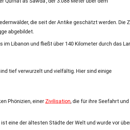
der Qurnat as Sawda', der 3.088 Meter über dem
Zedernwälder, die seit der Antike geschätzt werden. Die 
gge abgebildet.
uss im Libanon und fließt über 140 Kilometer durch das La
d tief verwurzelt und vielfältig. Hier sind einige
ken Phönizien, einer
Zivilisation
, die für ihre Seefahrt und
 ist eine der ältesten Städte der Welt und wurde vor übe