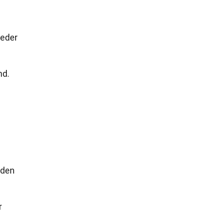
Zeder
nd.
 den
r