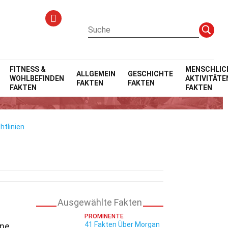
FITNESS &
MENSCHLIC
ALLGEMEIN
GESCHICHTE
WOHLBEFINDEN
AKTIVITÄTE
FAKTEN
FAKTEN
i
FAKTEN
FAKTEN
htlinien
Ausgewählte Fakten
PROMINENTE
41 Fakten Über Morgan
ine