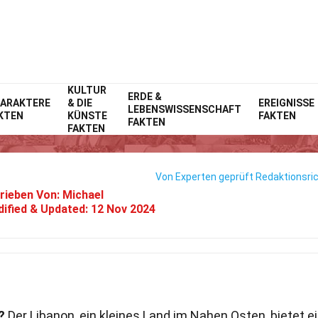
KULTUR
Home
ERDE &
Prominente
Fakten
ARAKTERE
& DIE
EREIGNISSE
LEBENSWISSENSCHAFT
KTEN
KÜNSTE
FAKTEN
39 Fakten Über Den Libanon Lev
FAKTEN
FAKTEN
Von Experten geprüft
Redaktionsric
rieben Von:
Michael
ified & Updated:
12 Nov 2024
?
Der Libanon, ein kleines Land im Nahen Osten, bietet e