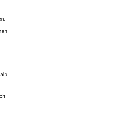
en.
nen
halb
uch