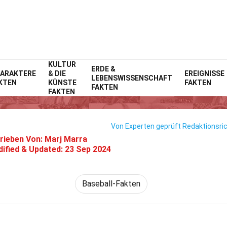
KULTUR
Home
ERDE &
Prominente
Fakten
ARAKTERE
& DIE
EREIGNISSE
LEBENSWISSENSCHAFT
KTEN
KÜNSTE
FAKTEN
40 Fakten Über Gabriel Moren
FAKTEN
FAKTEN
Von Experten geprüft
Redaktionsric
rieben Von:
Marj Marra
ified & Updated:
23 Sep 2024
Baseball-Fakten