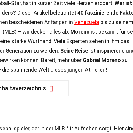
all-Star, hat in kurzer Zeit viele Herzen erobert.
Wer ist
onders?
Dieser Artikel beleuchtet
40 faszinierende Fakt
seinen bescheidenen Anfängen in
Venezuela
bis zu seine
 (MLB) – wir decken alles ab.
Moreno
ist bekannt für se
ine starke Wurfhand. Viele Experten sehen in ihm das
ner Generation zu werden.
Seine Reise
ist inspirierend un
 bewirken können. Bereit, mehr über
Gabriel Moreno
zu
e die spannende Welt dieses jungen Athleten!
nhaltsverzeichnis
eballspieler, der in der MLB für Aufsehen sorgt. Hier sin