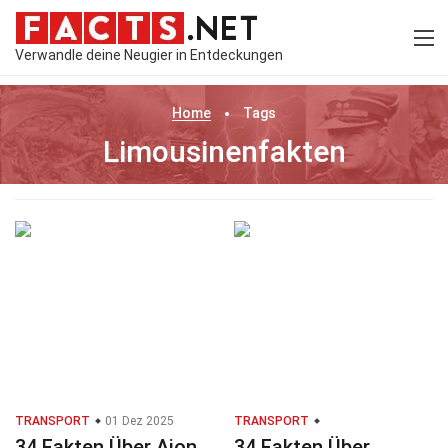
Verwandle deine Neugier in Entdeckungen
Home
Tags
Limousinenfakten
TRANSPORT
01 Dez 2025
TRANSPORT
34 Fakten Über Aion
34 Fakten Über