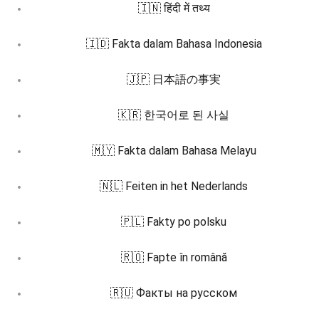
🇮🇳 हिंदी में तथ्य
🇮🇩 Fakta dalam Bahasa Indonesia
🇯🇵 日本語の事実
🇰🇷 한국어로 된 사실
🇲🇾 Fakta dalam Bahasa Melayu
🇳🇱 Feiten in het Nederlands
🇵🇱 Fakty po polsku
🇷🇴 Fapte în română
🇷🇺 Факты на русском