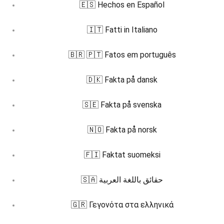
🇪🇸 Hechos en Español
🇮🇹 Fatti in Italiano
🇧🇷 🇵🇹 Fatos em português
🇩🇰 Fakta på dansk
🇸🇪 Fakta på svenska
🇳🇴 Fakta på norsk
🇫🇮 Faktat suomeksi
🇸🇦 حقائق باللغة العربية
🇬🇷 Γεγονότα στα ελληνικά