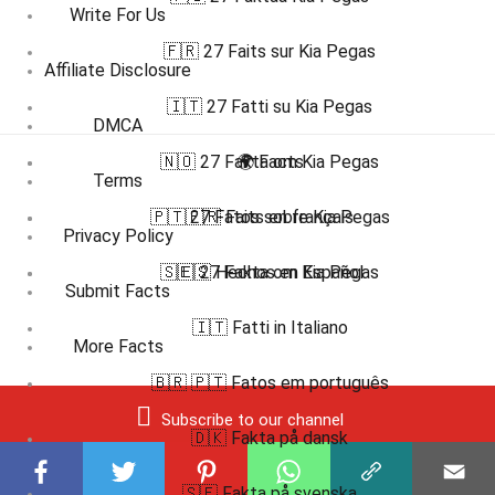
Write For Us
🇫🇷 27 Faits sur Kia Pegas
Affiliate Disclosure
🇮🇹 27 Fatti su Kia Pegas
DMCA
🇳🇴 27 Fakta om Kia Pegas
🌍 Facts
Terms
🇵🇹 27 Fatos sobre Kia Pegas
🇫🇷 Faits en français
Privacy Policy
🇸🇪 27 Fakta om Kia Pegas
🇪🇸 Hechos en Español
Submit Facts
🇮🇹 Fatti in Italiano
More Facts
🇧🇷 🇵🇹 Fatos em português
Subscribe to our channel
🇩🇰 Fakta på dansk
🇸🇪 Fakta på svenska