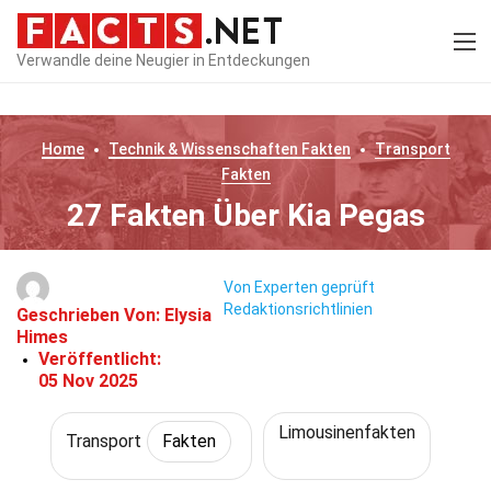
Verwandle deine Neugier in Entdeckungen
Home
Technik & Wissenschaften
Fakten
Transport
Fakten
27 Fakten Über Kia Pegas
Von Experten geprüft
Redaktionsrichtlinien
Geschrieben Von:
Elysia
Himes
Veröffentlicht:
05 Nov 2025
Limousinenfakten
Transport
Fakten