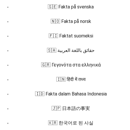
🇸🇪 Fakta på svenska
🇳🇴 Fakta på norsk
🇫🇮 Faktat suomeksi
🇸🇦 حقائق باللغة العربية
🇬🇷 Γεγονότα στα ελληνικά
🇮🇳 हिंदी में तथ्य
🇮🇩 Fakta dalam Bahasa Indonesia
🇯🇵 日本語の事実
🇰🇷 한국어로 된 사실