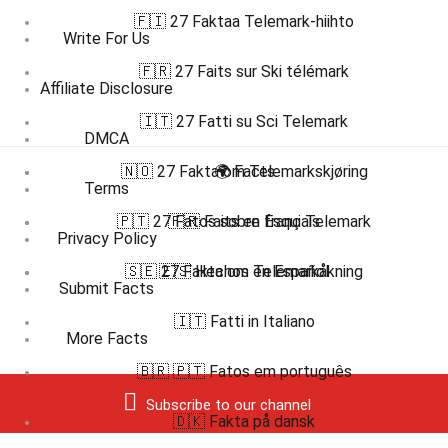
🇫🇮 27 Faktaa Telemark-hiihto
Write For Us
🇫🇷 27 Faits sur Ski télémark
Affiliate Disclosure
🇮🇹 27 Fatti su Sci Telemark
DMCA
🇳🇴 27 Fakta om Telemarkskjøring
🌍 Facts
Terms
🇵🇹 27 Fatos sobre Esqui Telemark
🇫🇷 Faits en français
Privacy Policy
🇸🇪 27 Fakta om Telemarkåkning
🇪🇸 Hechos en Español
Submit Facts
🇮🇹 Fatti in Italiano
More Facts
🇧🇷 🇵🇹 Fatos em português
Subscribe to our channel
🇩🇰 Fakta på dansk