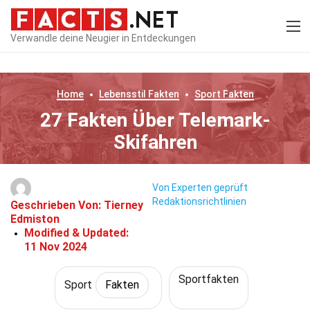
Verwandle deine Neugier in Entdeckungen
Home
Lebensstil
Fakten
Sport
Fakten
27 Fakten Über Telemark-
Skifahren
Von Experten geprüft
Redaktionsrichtlinien
Geschrieben Von:
Tierney
Edmiston
Modified & Updated:
11 Nov 2024
Sportfakten
Sport
Fakten