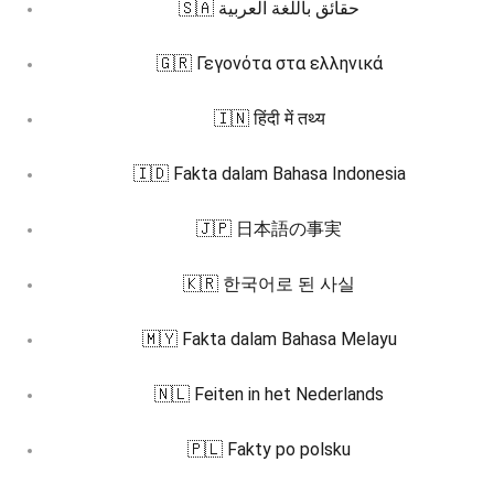
🇸🇦 حقائق باللغة العربية
🇬🇷 Γεγονότα στα ελληνικά
🇮🇳 हिंदी में तथ्य
🇮🇩 Fakta dalam Bahasa Indonesia
🇯🇵 日本語の事実
🇰🇷 한국어로 된 사실
🇲🇾 Fakta dalam Bahasa Melayu
🇳🇱 Feiten in het Nederlands
🇵🇱 Fakty po polsku