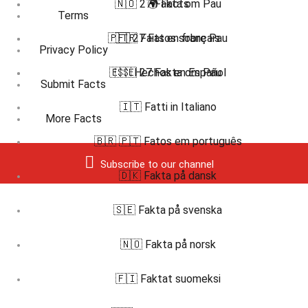
🇳🇴 27 Fakta om Pau
🌍 Facts
Terms
🇵🇹 27 Fatos sobre Pau
🇫🇷 Faits en français
Privacy Policy
🇪🇸 Hechos en Español
🇸🇪 27 Fakta om Pau
Submit Facts
🇮🇹 Fatti in Italiano
More Facts
🇧🇷 🇵🇹 Fatos em português
Subscribe to our channel
🇩🇰 Fakta på dansk
🇸🇪 Fakta på svenska
🇳🇴 Fakta på norsk
🇫🇮 Faktat suomeksi