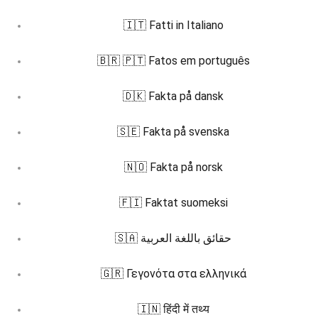
🇮🇹 Fatti in Italiano
🇧🇷 🇵🇹 Fatos em português
🇩🇰 Fakta på dansk
🇸🇪 Fakta på svenska
🇳🇴 Fakta på norsk
🇫🇮 Faktat suomeksi
🇸🇦 حقائق باللغة العربية
🇬🇷 Γεγονότα στα ελληνικά
🇮🇳 हिंदी में तथ्य