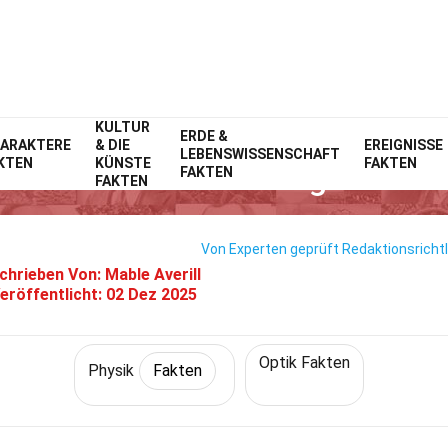
KULTUR
Home
Wissenschaft
ERDE &
Fakten
Physik
Fakten
ARAKTERE
& DIE
EREIGNISSE
LEBENSWISSENSCHAFT
KTEN
KÜNSTE
FAKTEN
 Fakten Über Welleneigenschaf
FAKTEN
FAKTEN
Von Experten geprüft
Redaktionsrichtl
chrieben Von:
Mable Averill
eröffentlicht:
02 Dez 2025
Optik Fakten
Physik
Fakten