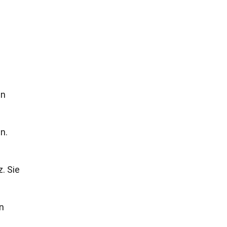
en
n.
. Sie
n