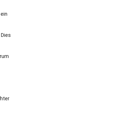
 ein
 Dies
arum
chter