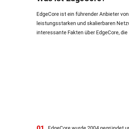
EdgeCore ist ein führender Anbieter von
leistungsstarken und skalierbaren Netzwe
interessante Fakten über EdgeCore, die d
01
EdgeCore wurde 2004 gegründet un