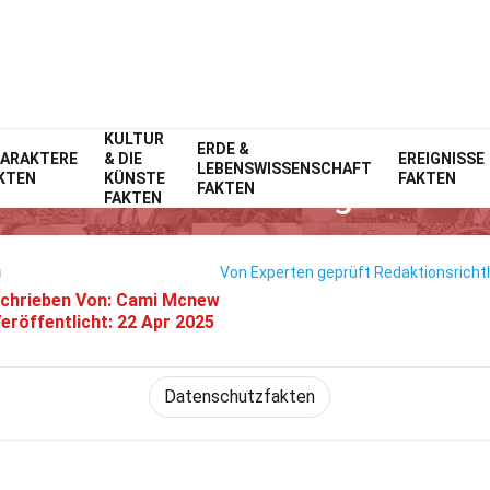
KULTUR
Home
Technik & Wissenschaften
ERDE &
Fakten
ARAKTERE
& DIE
EREIGNISSE
LEBENSWISSENSCHAFT
KTEN
KÜNSTE
FAKTEN
17 Fakten Über EdgeCore
FAKTEN
FAKTEN
Von Experten geprüft
Redaktionsrichtl
chrieben Von:
Cami Mcnew
eröffentlicht:
22 Apr 2025
Datenschutzfakten