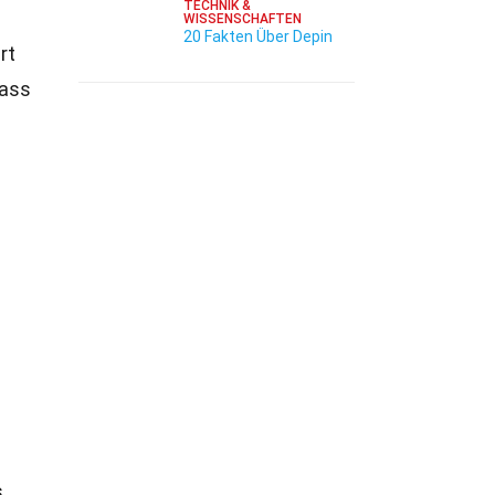
TECHNIK &
WISSENSCHAFTEN
20 Fakten Über Depin
rt
dass
,