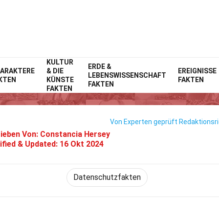
KULTUR
Home
Technik & Wissenschaften
ERDE &
Fakten
ARAKTERE
& DIE
EREIGNISSE
LEBENSWISSENSCHAFT
KTEN
KÜNSTE
FAKTEN
17 Fakten Über Immuta
FAKTEN
FAKTEN
Von Experten geprüft
Redaktionsri
ieben Von:
Constancia Hersey
fied & Updated:
16 Okt 2024
Datenschutzfakten