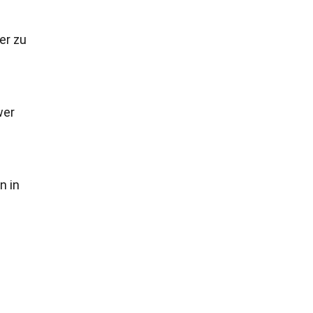
er zu
wer
n in