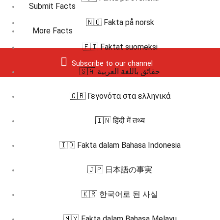
Submit Facts
🇳🇴 Fakta på norsk
More Facts
🇫🇮 Faktat suomeksi
Subscribe to our channel
🇸🇦 حقائق باللغة العربية
🇬🇷 Γεγονότα στα ελληνικά
🇮🇳 हिंदी में तथ्य
🇮🇩 Fakta dalam Bahasa Indonesia
🇯🇵 日本語の事実
🇰🇷 한국어로 된 사실
🇲🇾 Fakta dalam Bahasa Melayu