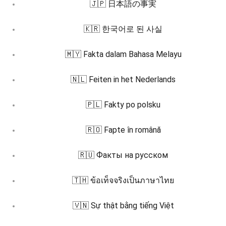
🇯🇵 日本語の事実
🇰🇷 한국어로 된 사실
🇲🇾 Fakta dalam Bahasa Melayu
🇳🇱 Feiten in het Nederlands
🇵🇱 Fakty po polsku
🇷🇴 Fapte în română
🇷🇺 Факты на русском
🇹🇭 ข้อเท็จจริงเป็นภาษาไทย
🇻🇳 Sự thật bằng tiếng Việt