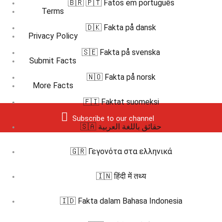
🇧🇷 🇵🇹 Fatos em português
Terms
🇩🇰 Fakta på dansk
Privacy Policy
🇸🇪 Fakta på svenska
Submit Facts
🇳🇴 Fakta på norsk
More Facts
🇫🇮 Faktat suomeksi
Subscribe to our channel
🇸🇦 حقائق باللغة العربية
🇬🇷 Γεγονότα στα ελληνικά
🇮🇳 हिंदी में तथ्य
🇮🇩 Fakta dalam Bahasa Indonesia