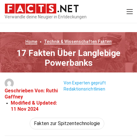
Verwandle deine Neugier in Entdeckungen
Home
Technik & Wissenschaften
Fakten
17 Fakten Über Langlebige
Powerbanks
Von Experten geprüft
Redaktionsrichtlinien
Geschrieben Von:
Ruthi
Gaffney
Modified & Updated:
11 Nov 2024
Fakten zur Spitzentechnologie